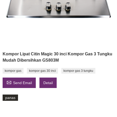
Kompor Lipat Citin Magic 30 inci Kompor Gas 3 Tungku
Mudah Dibersihkan GS803M
kompor gas
kompor gas 30 inci
kompor gas 3 tungku

Send Email
Detail
panas