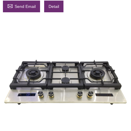

Send Email
Detail