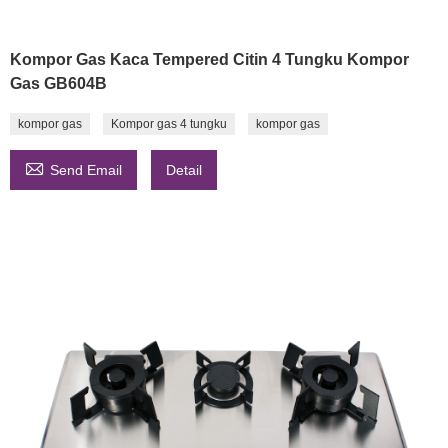
Kompor Gas Kaca Tempered Citin 4 Tungku Kompor
Gas GB604B
kompor gas
Kompor gas 4 tungku
kompor gas

Send Email
Detail