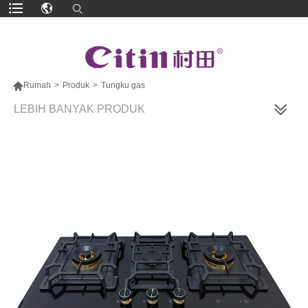

Rumah
>
Produk
>
Tungku gas
LEBIH BANYAK PRODUK