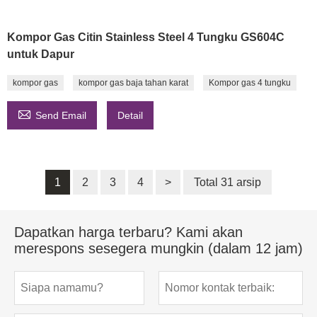
Kompor Gas Citin Stainless Steel 4 Tungku GS604C
untuk Dapur
kompor gas
kompor gas baja tahan karat
Kompor gas 4 tungku

Send Email
Detail
1
2
3
4
>
Total 31 arsip
Dapatkan harga terbaru? Kami akan
merespons sesegera mungkin (dalam 12 jam)