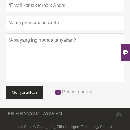

Rahasia pribadi
Menyerahkan
LEBIH BANYAK LAYANAN
Hak Cipta © Guangdong Citin Intelligent Technology Co., Ltd.