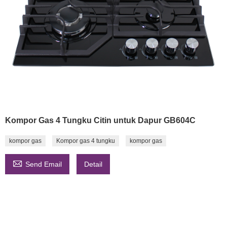
Kompor Gas 4 Tungku Citin untuk Dapur GB604C
kompor gas
Kompor gas 4 tungku
kompor gas

Send Email
Detail